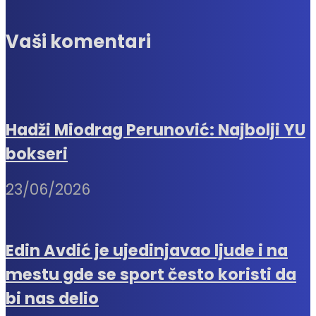
Vaši komentari
Hadži Miodrag Perunović: Najbolji YU
bokseri
23/06/2026
Edin Avdić je ujedinjavao ljude i na
mestu gde se sport često koristi da
bi nas delio