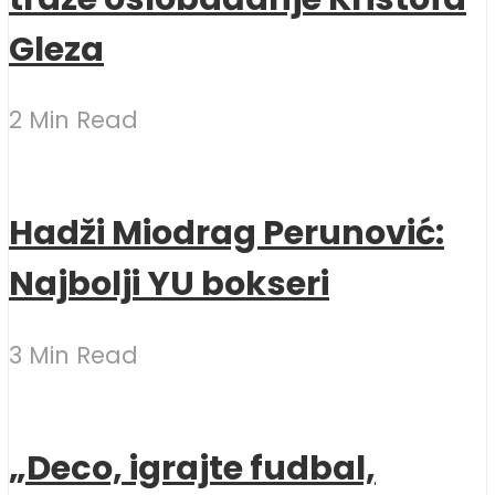
Gleza
2 Min Read
Hadži Miodrag Perunović:
Najbolji YU bokseri
3 Min Read
„Deco, igrajte fudbal,