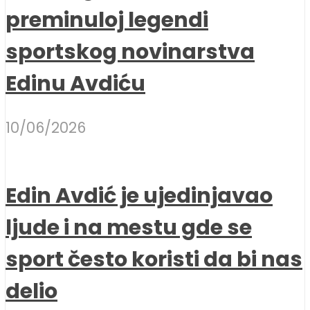
preminuloj legendi
sportskog novinarstva
Edinu Avdiću
10/06/2026
Edin Avdić je ujedinjavao
ljude i na mestu gde se
sport često koristi da bi nas
delio