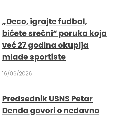
„Deco, igrajte fudbal,
bićete srećni“ poruka koja
već 27 godina okuplja
mlade sportiste
16/06/2026
Predsednik USNS Petar
Denda govori o nedavno