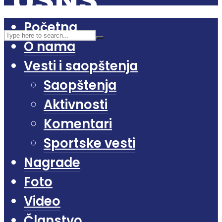
Početna
O nama
Vesti i saopštenja
Saopštenja
Aktivnosti
Komentari
Sportske vesti
Nagrade
Foto
Video
Članstvo