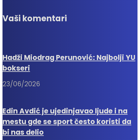
Vaši komentari
Hadži Miodrag Perunović: Najbolji YU
bokseri
23/06/2026
Edin Avdić je ujedinjavao ljude i na
mestu gde se sport često koristi da
bi nas delio