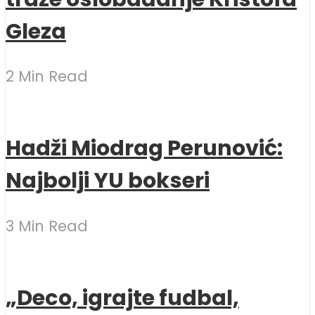
Gleza
2 Min Read
Hadži Miodrag Perunović:
Najbolji YU bokseri
3 Min Read
„Deco, igrajte fudbal,