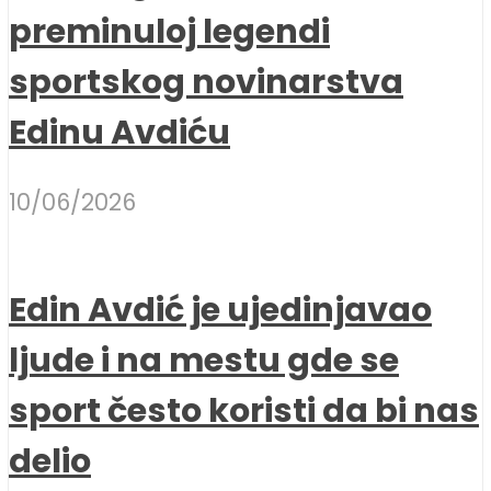
preminuloj legendi
sportskog novinarstva
Edinu Avdiću
10/06/2026
Edin Avdić je ujedinjavao
ljude i na mestu gde se
sport često koristi da bi nas
delio