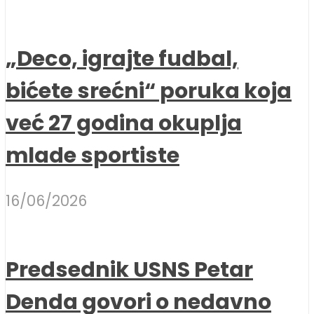
„Deco, igrajte fudbal,
bićete srećni“ poruka koja
već 27 godina okuplja
mlade sportiste
16/06/2026
Predsednik USNS Petar
Denda govori o nedavno