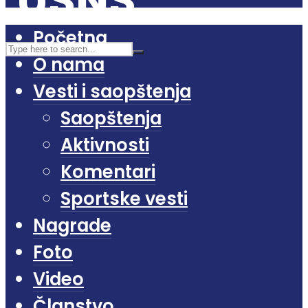
Početna
O nama
Vesti i saopštenja
Saopštenja
Aktivnosti
Komentari
Sportske vesti
Nagrade
Foto
Video
Članstvo