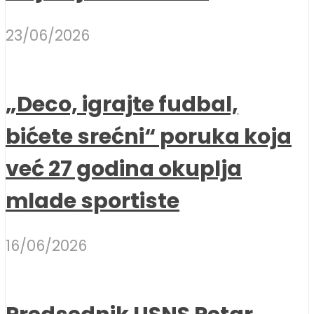
23/06/2026
„Deco, igrajte fudbal,
bićete srećni“ poruka koja
već 27 godina okuplja
mlade sportiste
16/06/2026