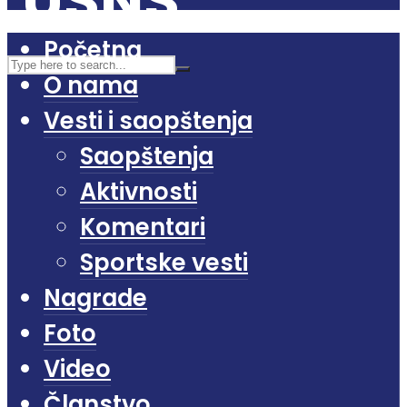
Početna
O nama
Vesti i saopštenja
Saopštenja
Aktivnosti
Komentari
Sportske vesti
Nagrade
Foto
Video
Članstvo