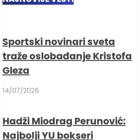
Sportski novinari sveta
traže oslobađanje Kristofa
Gleza
14/07/2026
Hadži Miodrag Perunović:
Najbolji YU bokseri