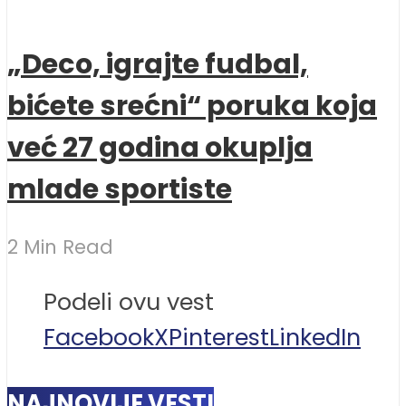
„Deco, igrajte fudbal,
bićete srećni“ poruka koja
već 27 godina okuplja
mlade sportiste
2 Min Read
Podeli ovu vest
Facebook
X
Pinterest
LinkedIn
NAJNOVIJE VESTI