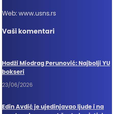
Web: www.usns.rs
Vaši komentari
Hadži Miodrag Perunović: Najbolji YU
bokseri
23/06/2026
Edin Avdić je ujedinjavao ljude i na