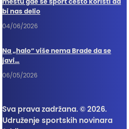
mestu gde se sport često koristi da
bi nas delio
04/06/2026
Na „halo“ više nema Brade da se
javi…
06/05/2026
Sva prava zadržana. © 2026.
Udruženje sportskih novinara