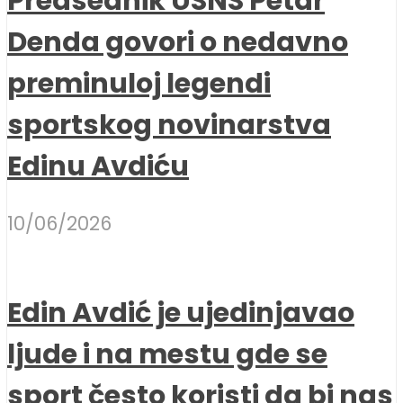
Predsednik USNS Petar
Denda govori o nedavno
preminuloj legendi
sportskog novinarstva
Edinu Avdiću
10/06/2026
Edin Avdić je ujedinjavao
ljude i na mestu gde se
sport često koristi da bi nas