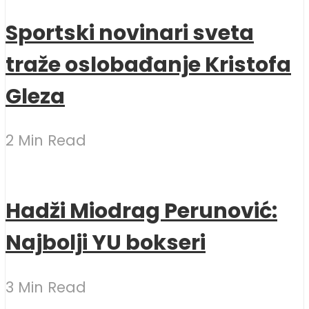
Sportski novinari sveta
traže oslobađanje Kristofa
Gleza
2 Min Read
Hadži Miodrag Perunović:
Najbolji YU bokseri
3 Min Read