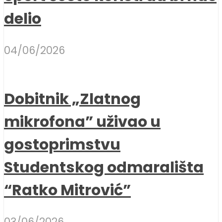
delio
04/06/2026
Dobitnik „Zlatnog
mikrofona” uživao u
gostoprimstvu
Studentskog odmarališta
“Ratko Mitrović”
03/06/2026