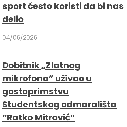
sport često koristi da bi nas
delio
04/06/2026
Dobitnik „Zlatnog
mikrofona” uživao u
gostoprimstvu
Studentskog odmarališta
“Ratko Mitrović”