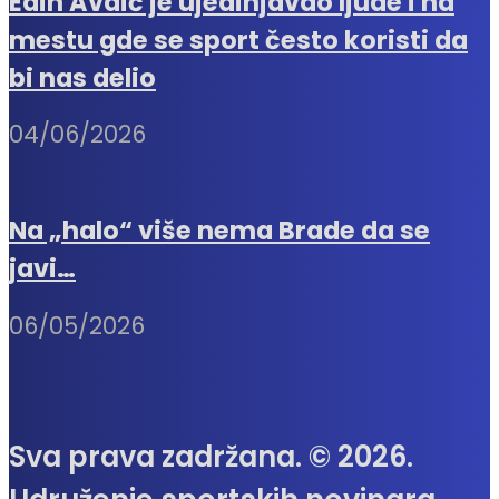
Edin Avdić je ujedinjavao ljude i na
mestu gde se sport često koristi da
bi nas delio
04/06/2026
Na „halo“ više nema Brade da se
javi…
06/05/2026
Sva prava zadržana. © 2026.