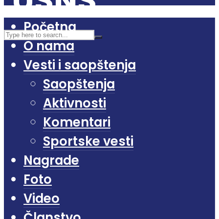
Početna
O nama
Vesti i saopštenja
Saopštenja
Aktivnosti
Komentari
Sportske vesti
Nagrade
Foto
Video
Članstvo