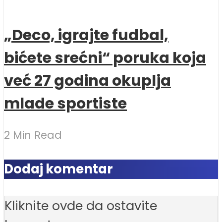
„Deco, igrajte fudbal,
bićete srećni“ poruka koja
već 27 godina okuplja
mlade sportiste
2 Min Read
Dodaj komentar
Kliknite ovde da ostavite