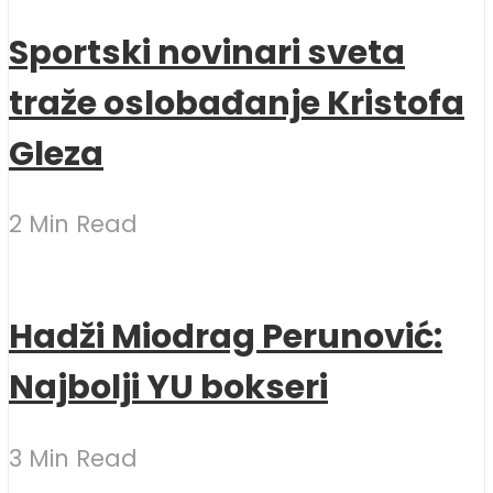
Sportski novinari sveta
traže oslobađanje Kristofa
Gleza
2 Min Read
Hadži Miodrag Perunović:
Najbolji YU bokseri
3 Min Read