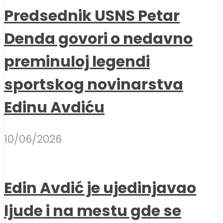
Predsednik USNS Petar
Denda govori o nedavno
preminuloj legendi
sportskog novinarstva
Edinu Avdiću
10/06/2026
Edin Avdić je ujedinjavao
ljude i na mestu gde se