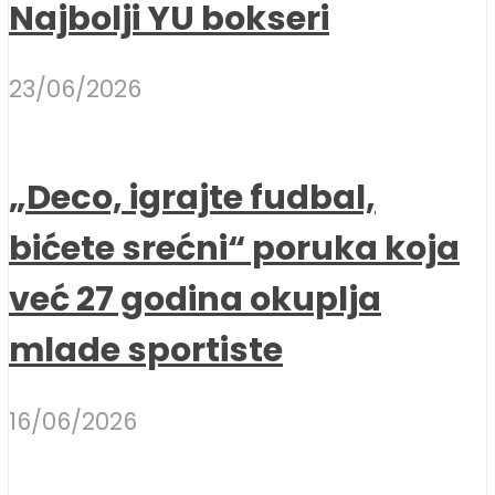
Najbolji YU bokseri
23/06/2026
„Deco, igrajte fudbal,
bićete srećni“ poruka koja
već 27 godina okuplja
mlade sportiste
16/06/2026