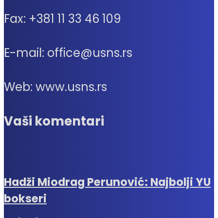
Fax: +381 11 33 46 109
E-mail: office@usns.rs
Web: www.usns.rs
Vaši komentari
Hadži Miodrag Perunović: Najbolji YU
bokseri