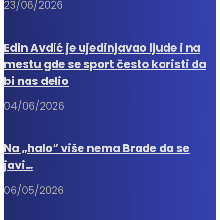
23/06/2026
Edin Avdić je ujedinjavao ljude i na
mestu gde se sport često koristi da
bi nas delio
04/06/2026
Na „halo“ više nema Brade da se
javi…
06/05/2026