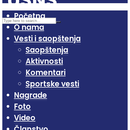
Početna
O nama
Vesti i saopštenja
Saopštenja
Aktivnosti
Komentari
Sportske vesti
Nagrade
Foto
Video
Članstvo