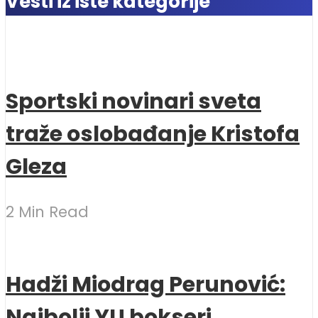
Vesti iz iste kategorije
Sportski novinari sveta
traže oslobađanje Kristofa
Gleza
2 Min Read
Hadži Miodrag Perunović:
Najbolji YU bokseri