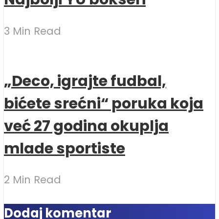
3 Min Read
„Deco, igrajte fudbal,
bićete srećni“ poruka koja
već 27 godina okuplja
mlade sportiste
2 Min Read
Dodaj komentar