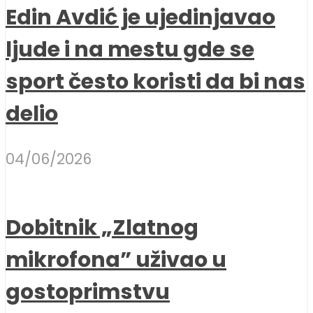
Edin Avdić je ujedinjavao
ljude i na mestu gde se
sport često koristi da bi nas
delio
04/06/2026
Dobitnik „Zlatnog
mikrofona” uživao u
gostoprimstvu