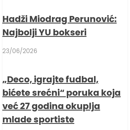
Hadži Miodrag Perunović:
Najbolji YU bokseri
23/06/2026
„Deco, igrajte fudbal,
bićete srećni“ poruka koja
već 27 godina okuplja
mlade sportiste