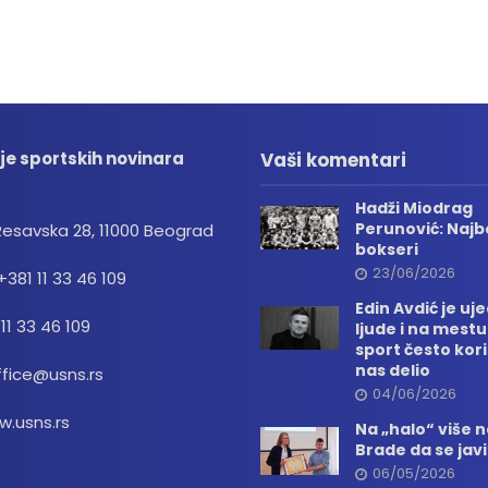
je sportskih novinara
Vaši komentari
Hadži Miodrag
Perunović: Najbo
Resavska 28, 11000 Beograd
bokseri
23/06/2026
+381 11 33 46 109
Edin Avdić je uj
 11 33 46 109
ljude i na mestu
sport često kori
nas delio
ffice@usns.rs
04/06/2026
.usns.rs
Na „halo“ više
Brade da se jav
06/05/2026