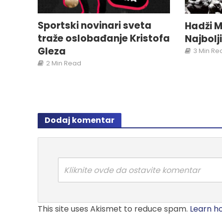
Sportski novinari sveta
Hadži M
traže oslobađanje Kristofa
Najbolj
Gleza
3 Min Re
2 Min Read
Dodaj komentar
Kliknite ovde da ostavite komentar
This site uses Akismet to reduce spam.
Learn h