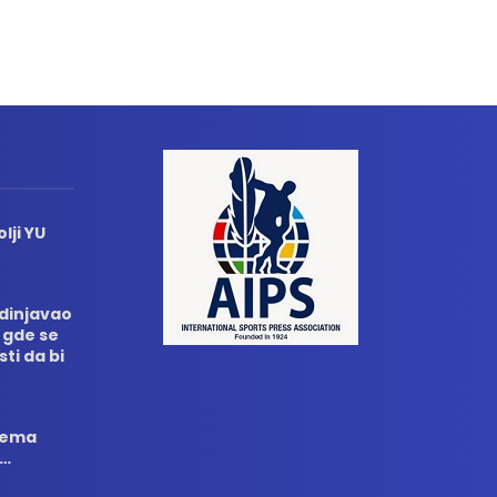
lji YU
edinjavao
 gde se
sti da bi
 nema
i…