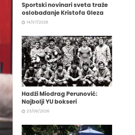
Sportski novinari sveta traže
oslobađanje Kristofa Gleza
14/07/2026
Hadži Miodrag Perunović:
Najbolji YU bokseri
23/06/2026