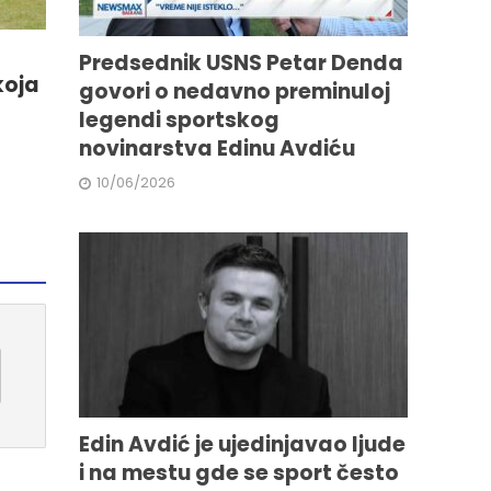
Predsednik USNS Petar Denda
koja
govori o nedavno preminuloj
legendi sportskog
novinarstva Edinu Avdiću
10/06/2026
Edin Avdić je ujedinjavao ljude
i na mestu gde se sport često