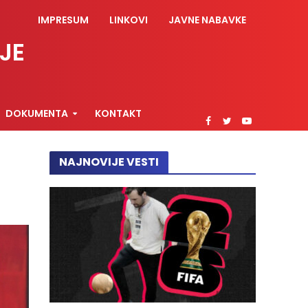
IMPRESUM
LINKOVI
JAVNE NABAVKE
JE
DOKUMENTA
KONTAKT
NAJNOVIJE VESTI