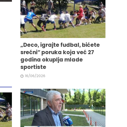
„Deco, igrajte fudbal, bićete
srećni“ poruka koja već 27
godina okuplja mlade
sportiste
16/06/2026