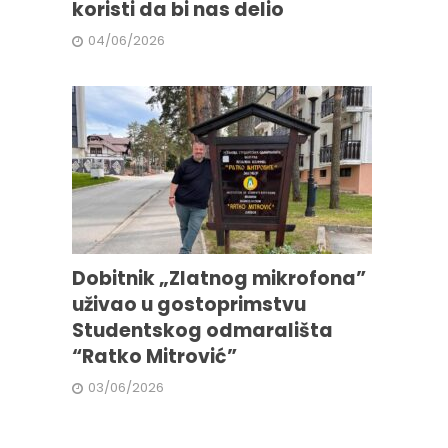
koristi da bi nas delio
04/06/2026
Dobitnik „Zlatnog mikrofona”
uživao u gostoprimstvu
Studentskog odmarališta
“Ratko Mitrović”
03/06/2026