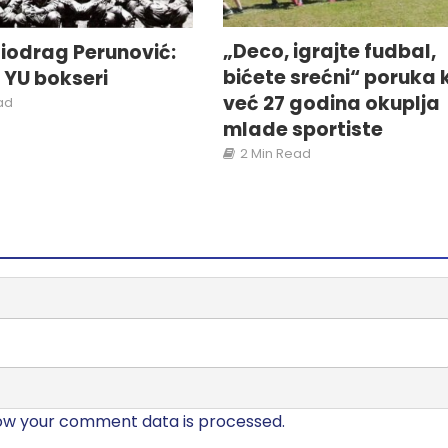
„Deco, igrajte fudbal,
iodrag Perunović:
bićete srećni“ poruka 
i YU bokseri
već 27 godina okuplja
ad
mlade sportiste
2 Min Read
ow your comment data is processed.