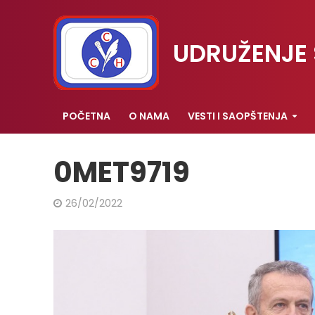
UDRUŽENJE 
POČETNA
O NAMA
VESTI I SAOPŠTENJA
0MET9719
26/02/2022