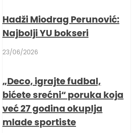
Hadži Miodrag Perunović:
Najbolji YU bokseri
23/06/2026
„Deco, igrajte fudbal,
bićete srećni“ poruka koja
već 27 godina okuplja
mlade sportiste