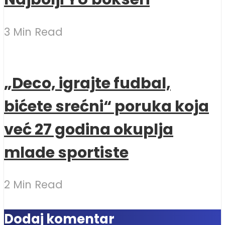
3 Min Read
„Deco, igrajte fudbal,
bićete srećni“ poruka koja
već 27 godina okuplja
mlade sportiste
2 Min Read
Dodaj komentar