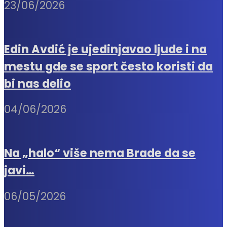
23/06/2026
Edin Avdić je ujedinjavao ljude i na
mestu gde se sport često koristi da
bi nas delio
04/06/2026
Na „halo“ više nema Brade da se
javi…
06/05/2026