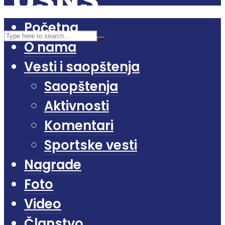
Početna
O nama
Vesti i saopštenja
Saopštenja
Aktivnosti
Komentari
Sportske vesti
Nagrade
Foto
Video
Članstvo