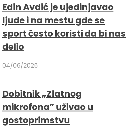
Edin Avdić je ujedinjavao
ljude i na mestu gde se
sport često koristi da bi nas
delio
04/06/2026
Dobitnik „Zlatnog
mikrofona” uživao u
gostoprimstvu