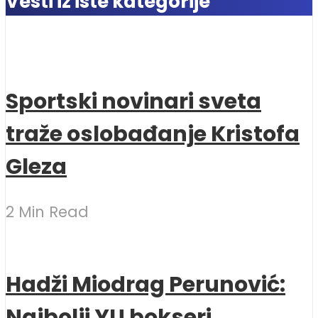
Vesti iz iste kategorije
Sportski novinari sveta
traže oslobađanje Kristofa
Gleza
2 Min Read
Hadži Miodrag Perunović:
Najbolji YU bokseri