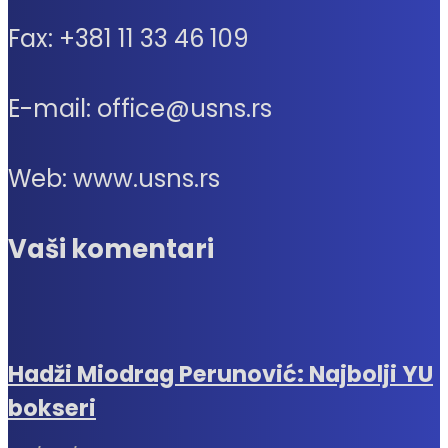
Fax: +381 11 33 46 109
E-mail: office@usns.rs
Web: www.usns.rs
Vaši komentari
Hadži Miodrag Perunović: Najbolji YU
bokseri