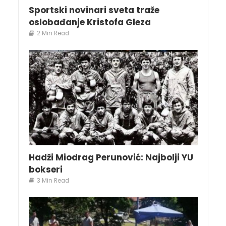
Sportski novinari sveta traže
oslobađanje Kristofa Gleza
2 Min Read
Hadži Miodrag Perunović: Najbolji YU
bokseri
3 Min Read