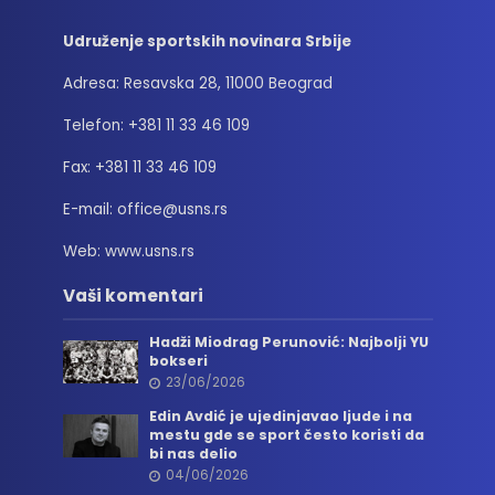
Udruženje sportskih novinara Srbije
Adresa: Resavska 28, 11000 Beograd
Telefon: +381 11 33 46 109
Fax: +381 11 33 46 109
E-mail: office@usns.rs
Web: www.usns.rs
Vaši komentari
Hadži Miodrag Perunović: Najbolji YU
bokseri
23/06/2026
Edin Avdić je ujedinjavao ljude i na
mestu gde se sport često koristi da
bi nas delio
04/06/2026