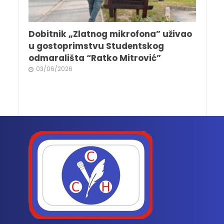
Dobitnik „Zlatnog mikrofona” uživao
u gostoprimstvu Studentskog
odmarališta “Ratko Mitrović”
03/06/2026