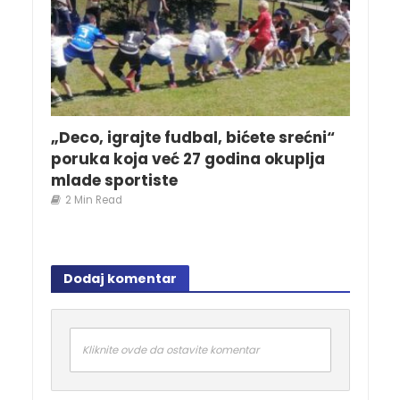
„Deco, igrajte fudbal, bićete srećni“
poruka koja već 27 godina okuplja
mlade sportiste
2 Min Read
Dodaj komentar
Kliknite ovde da ostavite komentar