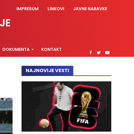
IMPRESUM
LINKOVI
JAVNE NABAVKE
JE
DOKUMENTA
KONTAKT
NAJNOVIJE VESTI