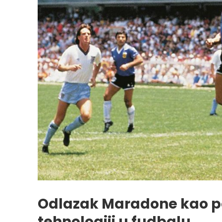
Odlazak Maradone kao po
tehnologiji u fudbalu