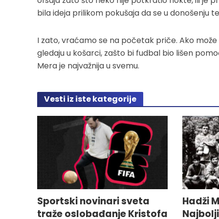
ofsajd zato što neko nije potkratio nokte, ili j
bila ideja prilikom pokušaja da se u donošenju t
I zato, vraćamo se na početak priče. Ako može če
gledaju u košarci, zašto bi fudbal bio lišen pomo
Mera je najvažnija u svemu.
Vesti iz iste kategorije
Sportski novinari sveta
Hadži M
traže oslobađanje Kristofa
Najbolj