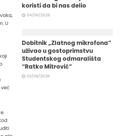
koristi da bi nas delio
rvaka,
04/06/2026
m. U
Dobitnik „Zlatnog mikrofona”
uživao u gostoprimstvu
oji
Studentskog odmarališta
o
“Ratko Mitrović”
03/06/2026
a
t već
ke
kod
uditi