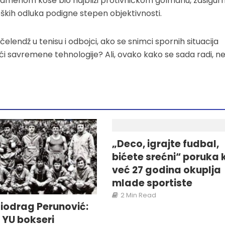
e pramenom kose bio najbliži protivničkom golmanu, zasigurn
eških odluka podigne stepen objektivnosti.
lendž u tenisu i odbojci, ako se snimci spornih situacija
ći savremene tehnologije? Ali, ovako kako se sada radi, ne
„Deco, igrajte fudbal,
bićete srećni“ poruka 
već 27 godina okuplja
mlade sportiste
2 Min Read
iodrag Perunović:
i YU bokseri