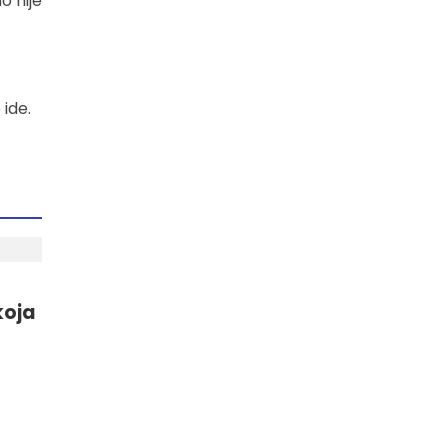
o nije
 ide.
koja