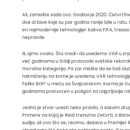
Ali, zamislite sada ovo. Godina je 2020. Četvrtf
dve države koje su par godina ranije bile u r
eri najmodernije tehnologije! Kakva FIFA, tresao
nepravde.
Ili, ajmo ovako. Šta vredi i da uvedemo VAR u srps
već godinama u Srbiji proizvode svetske rekord
moralna kategorija. Pa zar mislite da se baš s
takmičenju na kome je uvedena, VAR tehnologija
Feliks Brih” u meču sa Švajcarskom. Karma je ču
godinama pretvoren u poligon za najprljavije ra
Jedna je stvar uvesti neko pravilo, a sasvim dr
Primere na kojoj je Real trenutno četvrti, a B
sudija, ali ovo što se, recimo, dešava u Premijer 