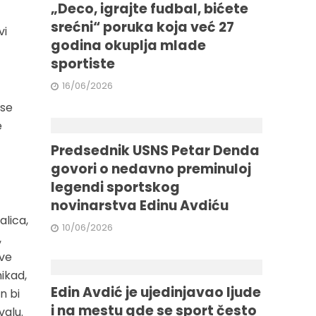
„Deco, igrajte fudbal, bićete
srećni“ poruka koja već 27
vi
godina okuplja mlade
sportiste
16/06/2026
 se
e
Predsednik USNS Petar Denda
govori o nedavno preminuloj
legendi sportskog
novinarstva Edinu Avdiću
alica,
10/06/2026
,
ove
nikad,
Edin Avdić je ujedinjavao ljude
n bi
i na mestu gde se sport često
valu.