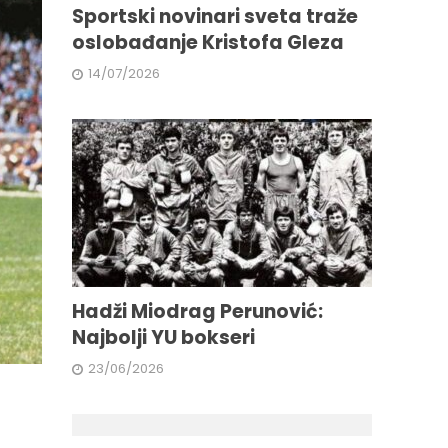
Sportski novinari sveta traže
oslobađanje Kristofa Gleza
14/07/2026
Hadži Miodrag Perunović:
Najbolji YU bokseri
23/06/2026