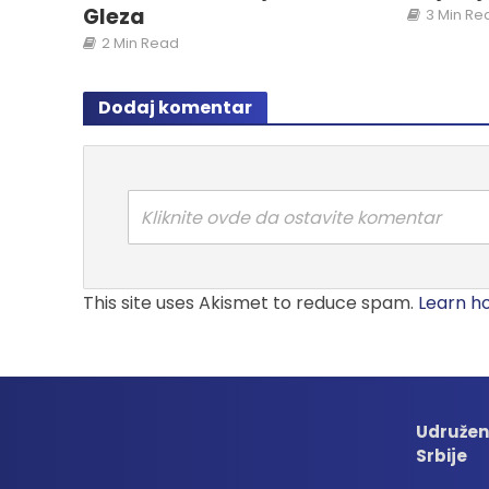
Gleza
3 Min Re
2 Min Read
Dodaj komentar
Kliknite ovde da ostavite komentar
This site uses Akismet to reduce spam.
Learn h
Udružen
Srbije