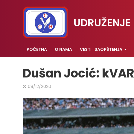
UDRUŽENJE 
POČETNA
O NAMA
VESTI I SAOPŠTENJA
Dušan Jocić: kVAR 
08/12/2020