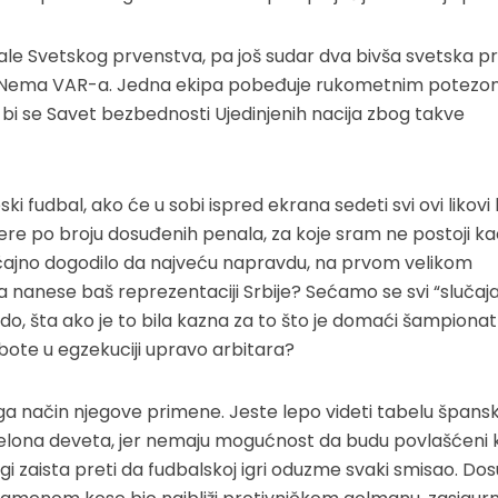
inale Svetskog prvenstva, pa još sudar dva bivša svetska p
atu. Nema VAR-a. Jedna ekipa pobeđuje rukometnim potezo
 bi se Savet bezbednosti Ujedinjenih nacija zbog takve
ki fudbal, ako će u sobi ispred ekrana sedeti svi ovi likovi k
ere po broju dosuđenih penala, za koje sram ne postoji ka
lučajno dogodilo da najveću napravdu, na prvom velikom
 nanese baš reprezentaciji Srbije? Sećamo se svi “slučaj
do, šta ako je to bila kazna za to što je domaći šampiona
bote u egzekuciji upravo arbitara?
uga način njegove primene. Jeste lepo videti tabelu špans
arselona deveta, jer nemaju mogućnost da budu povlašćeni 
ligi zaista preti da fudbalskoj igri oduzme svaki smisao. Dos