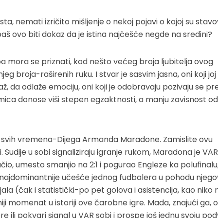
ta, nemati izričito mišljenje o nekoj pojavi o kojoj su stavo
aš ovo biti dokaz da je istina najčešće negde na sredini?
, pa mora se priznati, kod nešto većeg broja ljubitelja ovog
 broja-raširenih ruku. I stvar je sasvim jasna, oni koji joj
ž, da odlaže emociju, oni koji je odobravaju pozivaju se pr
mica donose viši stepen egzaktnosti, a manju zavisnost od
eg svih vremena-Dijega Armanda Maradone. Zamislite ovu
i. Sudije u sobi signaliziraju igranje rukom, Maradona je VAR
čio, umesto smanjio na 2:1 i pogurao Engleze ka polufinalu
a najdominantnije učešće jednog fudbalera u pohodu njeg
jala (čak i statistički-po pet golova i asistencija, kao niko 
iji momenat u istoriji ove čarobne igre. Mada, znajući ga, o
li pokvari signal u VAR sobi i prospe još jednu svoju pod