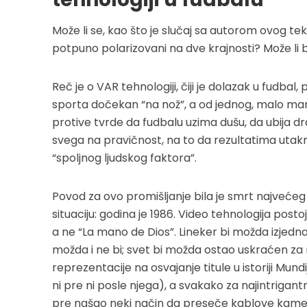
Može li se, kao što je slučaj sa autorom ovog teks
potpuno polarizovani na dve krajnosti? Može li b
Reč je o VAR tehnologiji, čiji je dolazak u fudbal
sporta dočekan “na nož”, a od jednog, malo manjeg
protive tvrde da fudbalu uzima dušu, da ubija dra
svega na pravičnost, na to da rezultatima utak
“spoljnog ljudskog faktora”.
Povod za ovo promišljanje bila je smrt najveć
situaciju: godina je 1986. Video tehnologija postoj
a ne “La mano de Dios”. Lineker bi možda izjedna
možda i ne bi; svet bi možda ostao uskraćen z
reprezentacije na osvajanje titule u istoriji Mundi
ni pre ni posle njega), a svakako za najintrigantn
pre našao neki način da preseče kablove kamere i