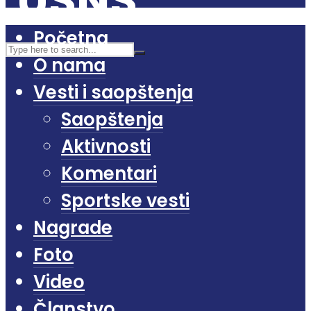
Početna
O nama
Vesti i saopštenja
Saopštenja
Aktivnosti
Komentari
Sportske vesti
Nagrade
Foto
Video
Članstvo