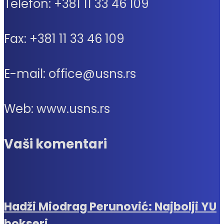
Telefon: +381 11 33 46 109
Fax: +381 11 33 46 109
E-mail: office@usns.rs
Web: www.usns.rs
Vaši komentari
Hadži Miodrag Perunović: Najbolji YU
bokseri