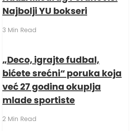
Najbolji YU bokseri
3 Min Read
„Deco, igrajte fudbal,
bićete srećni“ poruka koja
već 27 godina okuplja
mlade sportiste
2 Min Read