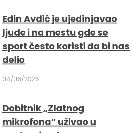
Edin Avdić je ujedinjavao
ljude i na mestu gde se
sport često koristi da bi nas
delio
04/06/2026
Dobitnik „Zlatnog
mikrofona” uživao u