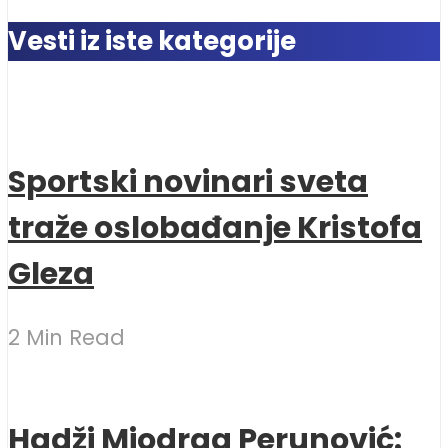
Vesti iz iste kategorije
Sportski novinari sveta
traže oslobađanje Kristofa
Gleza
2 Min Read
Hadži Miodrag Perunović: