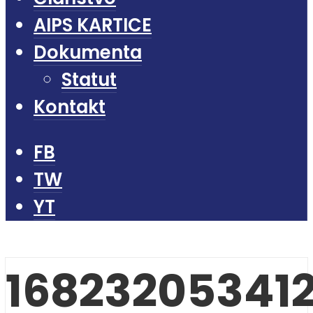
AIPS KARTICE
Dokumenta
Statut
Kontakt
FB
TW
YT
16823205341