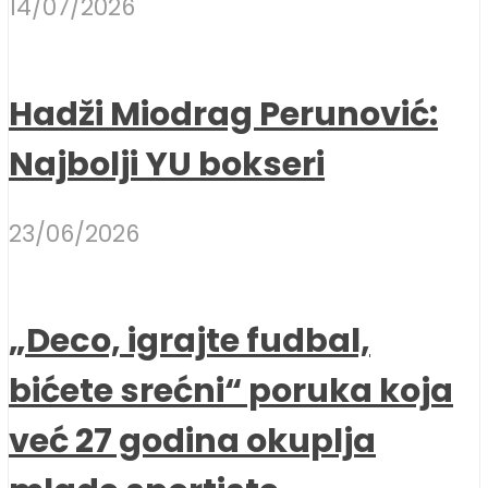
14/07/2026
Hadži Miodrag Perunović:
Najbolji YU bokseri
23/06/2026
„Deco, igrajte fudbal,
bićete srećni“ poruka koja
već 27 godina okuplja