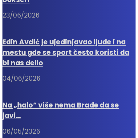
23/06/2026
Edin Avdić je ujedinjavao ljude i na
mestu gde se sport često koristi da
bi nas delio
04/06/2026
Na „halo“ više nema Brade da se
javi…
06/05/2026