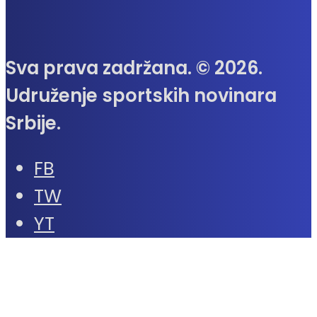
Sva prava zadržana. © 2026.
Udruženje sportskih novinara
Srbije.
FB
TW
YT