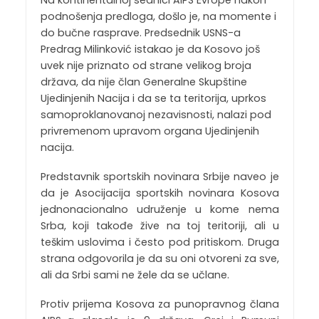
podnošenja predloga, došlo je, na momente i
do bučne rasprave. Predsednik USNS-a
Predrag Milinković istakao je da Kosovo još
uvek nije priznato od strane velikog broja
država, da nije član Generalne Skupštine
Ujedinjenih Nacija i da se ta teritorija, uprkos
samoproklanovanoj nezavisnosti, nalazi pod
privremenom upravom organa Ujedinjenih
nacija.
Predstavnik sportskih novinara Srbije naveo je
da je Asocijacija sportskih novinara Kosova
jednonacionalno udruženje u kome nema
Srba, koji takođe žive na toj teritoriji, ali u
teškim uslovima i često pod pritiskom. Druga
strana odgovorila je da su oni otvoreni za sve,
ali da Srbi sami ne žele da se učlane.
Protiv prijema Kosova za punopravnog člana