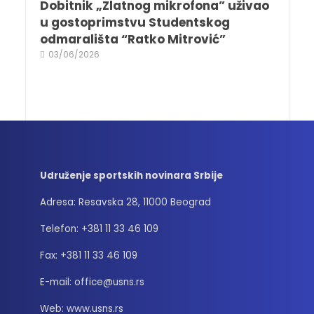
Dobitnik „Zlatnog mikrofona” uživao
u gostoprimstvu Studentskog
odmarališta “Ratko Mitrović”
03/06/2026
Udruženje sportskih novinara Srbije
Adresa: Resavska 28, 11000 Beograd
Telefon: +381 11 33 46 109
Fax: +381 11 33 46 109
E-mail: office@usns.rs
Web: www.usns.rs