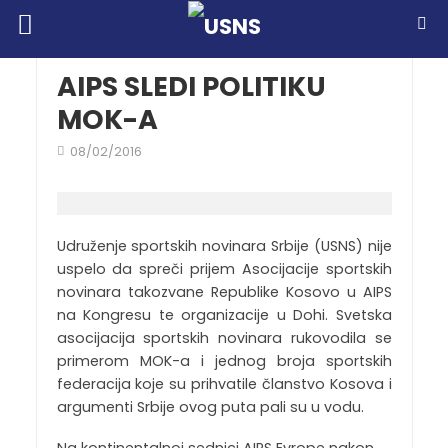
AIPS SLEDI POLITIKU
MOK-A
08/02/2016
Udruženje sportskih novinara Srbije (USNS) nije
uspelo da spreči prijem Asocijacije sportskih
novinara takozvane Republike Kosovo u AIPS
na Kongresu te organizacije u Dohi. Svetska
asocijacija sportskih novinara rukovodila se
primerom MOK-a i jednog broja sportskih
federacija koje su prihvatile članstvo Kosova i
argumenti Srbije ovog puta pali su u vodu.
Na kontinentalnoj sednici AIPS Evrope nakon