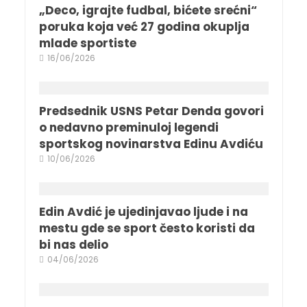
„Deco, igrajte fudbal, bićete srećni“
poruka koja već 27 godina okuplja
mlade sportiste
16/06/2026
Predsednik USNS Petar Denda govori
o nedavno preminuloj legendi
sportskog novinarstva Edinu Avdiću
10/06/2026
Edin Avdić je ujedinjavao ljude i na
mestu gde se sport često koristi da
bi nas delio
04/06/2026