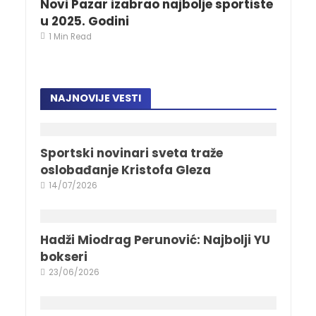
Novi Pazar izabrao najbolje sportiste
u 2025. Godini
1 Min Read
NAJNOVIJE VESTI
Sportski novinari sveta traže
oslobađanje Kristofa Gleza
14/07/2026
Hadži Miodrag Perunović: Najbolji YU
bokseri
23/06/2026