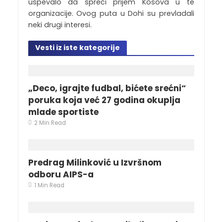
uspevalo da spreči prijem Kosova u te
organizacije. Ovog puta u Dohi su prevladali
neki drugi interesi.
Vesti iz iste kategorije
„Deco, igrajte fudbal, bićete srećni“
poruka koja već 27 godina okuplja
mlade sportiste
2 Min Read
Predrag Milinković u Izvršnom
odboru AIPS-a
1 Min Read