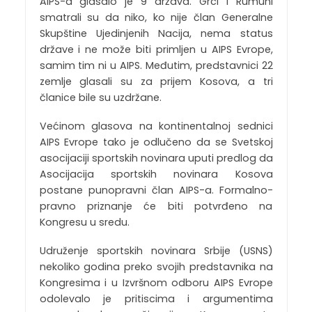
AIPS-a glasalo je 9 država. Grci i Rumuni
smatrali su da niko, ko nije član Generalne
Skupštine Ujedinjenih Nacija, nema status
države i ne može biti primljen u AIPS Evrope,
samim tim ni u AIPS. Međutim, predstavnici 22
zemlje glasali su za prijem Kosova, a tri
članice bile su uzdržane.
Većinom glasova na kontinentalnoj sednici
AIPS Evrope tako je odlučeno da se Svetskoj
asocijaciji sportskih novinara uputi predlog da
Asocijacija sportskih novinara Kosova
postane punopravni član AIPS-a. Formalno-
pravno priznanje će biti potvrđeno na
Kongresu u sredu.
Udruženje sportskih novinara Srbije (USNS)
nekoliko godina preko svojih predstavnika na
Kongresima i u Izvršnom odboru AIPS Evrope
odolevalo je pritiscima i argumentima